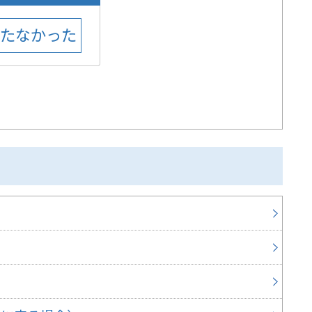
に立たなかった
各種
地価
予防
印鑑