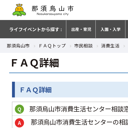
ライフイベントから探す :
出産・育児
入園・入学
那須烏山市
ＦＡＱトップ
市民相談
消費生活
ＦＡＱ詳細
ＦＡＱ詳細
那須烏山市消費生活センター相談
Q
 那須烏山市消費生活センターの相談時間は月曜日から金曜日の9時から16時30分までです。（土日祝日・年末年始を除
A