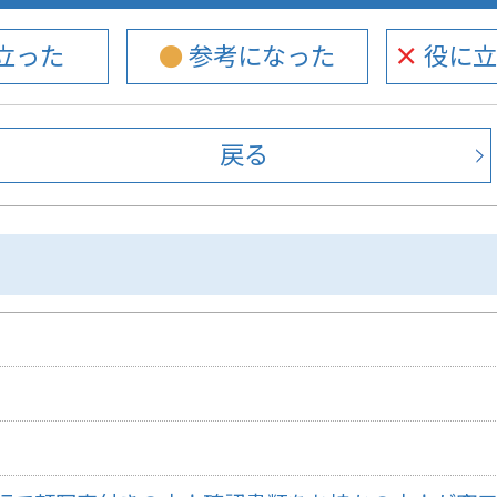
に立った
● 参考になった
× 役
戻る