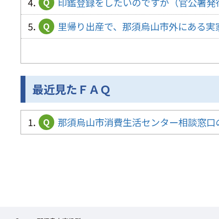
4.
印鑑登録をしたいのですが（官公署発
Q
5.
里帰り出産で、那須烏山市外にある実
Q
最近見たＦＡＱ
1.
那須烏山市消費生活センター相談窓口
Q