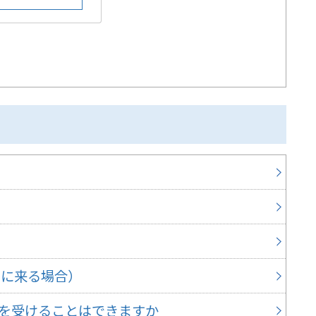
各種
地価
予防
印鑑
口に来る場合）
里帰
を受けることはできますか