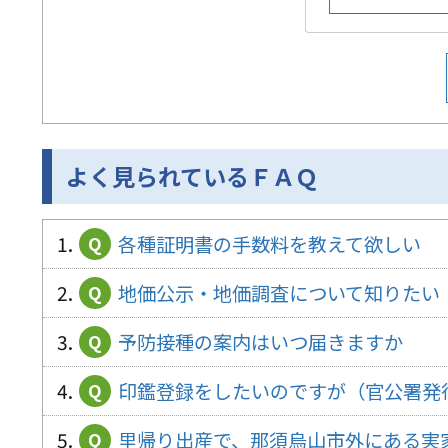
よく見られているＦＡＱ
1.
各種証明書の手数料を教えて欲しい
Q
2.
地価公示・地価調査について知りたい
Q
3.
予防接種の案内はいつ届きますか
Q
4.
印鑑登録をしたいのですが（官公署発
Q
5.
里帰り出産で、那須烏山市外にある実
Q