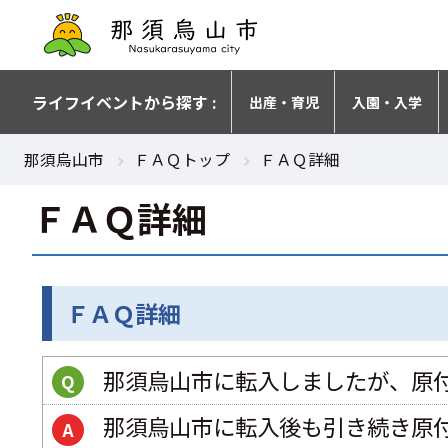
ライフイベントから探す :
出産・育児
入園・入学
那須烏山市
ＦＡＱトップ
ＦＡＱ詳細
ＦＡＱ詳細
ＦＡＱ詳細
那須烏山市に転入しましたが、原
Q
那須烏山市に転入後も引き続き原
A